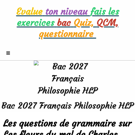
Evalue
ton niveau
fais
les
exercices
bac
Quiz,
QCM,
questionnaire
Bac 2027 Français Philosophie HLP
Les questions de grammaire sur
Les fleurs du mal de Charles