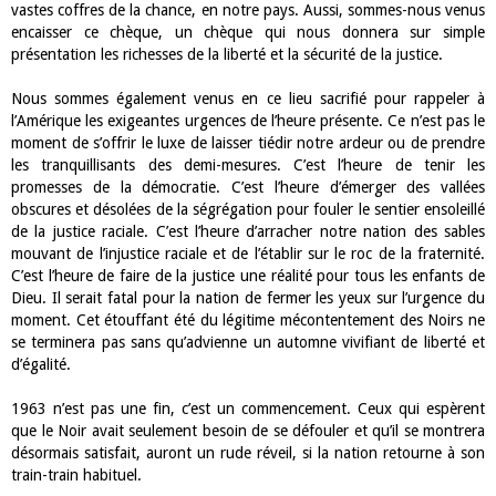
vastes coffres de la chance, en notre pays. Aussi, sommes-nous venus
encaisser ce chèque, un chèque qui nous donnera sur simple
présentation les richesses de la liberté et la sécurité de la justice.
Nous sommes également venus en ce lieu sacrifié pour rappeler à
l’Amérique les exigeantes urgences de l’heure présente. Ce n’est pas le
moment de s’offrir le luxe de laisser tiédir notre ardeur ou de prendre
les tranquillisants des demi-mesures. C’est l’heure de tenir les
promesses de la démocratie. C’est l’heure d’émerger des vallées
obscures et désolées de la ségrégation pour fouler le sentier ensoleillé
de la justice raciale. C’est l’heure d’arracher notre nation des sables
mouvant de l’injustice raciale et de l’établir sur le roc de la fraternité.
C’est l’heure de faire de la justice une réalité pour tous les enfants de
Dieu. Il serait fatal pour la nation de fermer les yeux sur l’urgence du
moment. Cet étouffant été du légitime mécontentement des Noirs ne
se terminera pas sans qu’advienne un automne vivifiant de liberté et
d’égalité.
1963 n’est pas une fin, c’est un commencement. Ceux qui espèrent
que le Noir avait seulement besoin de se défouler et qu’il se montrera
désormais satisfait, auront un rude réveil, si la nation retourne à son
train-train habituel.