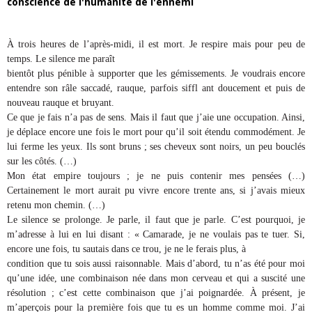
conscience de l'humanité de l'ennemi
À trois heures de l’après-midi, il est mort. Je respire mais pour peu de
temps. Le silence me paraît
bientôt plus pénible à supporter que les gémissements. Je voudrais encore
entendre son râle saccadé, rauque, parfois siffl ant doucement et puis de
nouveau rauque et bruyant.
Ce que je fais n’a pas de sens. Mais il faut que j’aie une occupation. Ainsi,
je déplace encore une fois le mort pour qu’il soit étendu commodément. Je
lui ferme les yeux. Ils sont bruns ; ses cheveux sont noirs, un peu bouclés
sur les côtés. (…)
Mon état empire toujours ; je ne puis contenir mes pensées (…)
Certainement le mort aurait pu vivre encore trente ans, si j’avais mieux
retenu mon chemin. (…)
Le silence se prolonge. Je parle, il faut que je parle. C’est pourquoi, je
m’adresse à lui en lui disant : « Camarade, je ne voulais pas te tuer. Si,
encore une fois, tu sautais dans ce trou, je ne le ferais plus, à
condition que tu sois aussi raisonnable. Mais d’abord, tu n’as été pour moi
qu’une idée, une combinaison née dans mon cerveau et qui a suscité une
résolution ; c’est cette combinaison que j’ai poignardée. À présent, je
m’aperçois pour la première fois que tu es un homme comme moi. J’ai