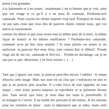
pensé à tes grenades,
à ta baïonnette et à tes armes ; maintenant c’est ta femme que je vois, ainsi
que ton visage et ce qu’il y a en nous de commun. Pardonne-moi
camarade. Nous voyons les choses toujours trop tard. Pourquoi ne nous dit-
on pas sans cesse que vous êtes de pauvres chiens comme nous, que vos
mères se tourmentent
comme les nôtres et que nous avons tous la même peur de la mort, la même
façon de mourir et les mêmes souffrances ? Pardonne-moi camarade,
comment as-tu pu être mon ennemi ? Si nous jetions ces armes et cet
uniforme, tu pourrais être mon frère, tout comme Kat et Albert
2
. Prends
vingt ans de ma vie, camarade et lève-toi… Prends-en davantage, car je ne
sais pas ce que, désormais, j’en ferai encore ». (…)
Tant que j’ignore son nom, je pourrai peut-être encore l’oublier ; le temps
effacera cette image. Mais son nom est un clou qui s’enfoncera en moi et
que je ne pourrai plus arracher. Il a cette force de tout rappeler, en tout
temps ; cette scène pourra toujours se reproduire et se présenter devant
moi. Sans savoir que faire, je tiens dans ma main le portefeuille. Il
m’échappe et s’ouvre. Il en tombe des portraits et des lettres. Je les ramasse
pour les remettre en place ; mais la dépression que je subis, toute cette