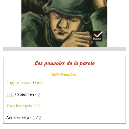
Les pouvoirs de la parole
HLP Première
Support cours
/
Quiz
E3C
/ Spécimen -
2
Tous les sujets E3C
Annales zéro -
1
/
2