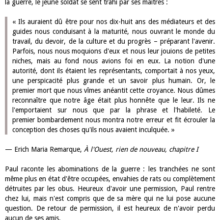
la guerre, le jeune soldat se sent trahi par ses maîtres :
« Ils auraient dû être pour nos dix-huit ans des médiateurs et des
guides nous conduisant à la maturité, nous ouvrant le monde du
travail, du devoir, de la culture et du progrès – préparant l'avenir.
Parfois, nous nous moquions d'eux et nous leur jouions de petites
niches, mais au fond nous avions foi en eux. La notion d'une
autorité, dont ils étaient les représentants, comportait à nos yeux,
une perspicacité plus grande et un savoir plus humain. Or, le
premier mort que nous vîmes anéantit cette croyance. Nous dûmes
reconnaître que notre âge était plus honnête que le leur. Ils ne
l'emportaient sur nous que par la phrase et l'habileté. Le
premier bombardement nous montra notre erreur et fit écrouler la
conception des choses qu'ils nous avaient inculquée. »
— Erich Maria Remarque,
À l'Ouest, rien de nouveau, chapitre I
Paul raconte les abominations de la guerre : les tranchées ne sont
même plus en état d'être occupées, envahies de rats ou complètement
détruites par les obus. Heureux d'avoir une permission, Paul rentre
chez lui, mais n'est compris que de sa mère qui ne lui pose aucune
question. De retour de permission, il est heureux de n'avoir perdu
aucun de ses amis.