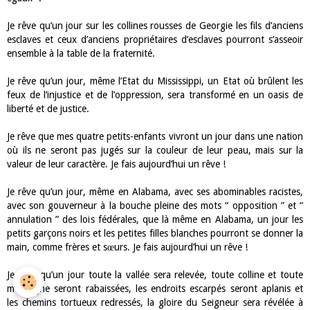
Je rêve qu’un jour sur les collines rousses de Georgie les fils d’anciens
esclaves et ceux d’anciens propriétaires d’esclaves pourront s’asseoir
ensemble à la table de la fraternité.
Je rêve qu’un jour, même l’Etat du Mississippi, un Etat où brûlent les
feux de l’injustice et de l’oppression, sera transformé en un oasis de
liberté et de justice.
Je rêve que mes quatre petits-enfants vivront un jour dans une nation
où ils ne seront pas jugés sur la couleur de leur peau, mais sur la
valeur de leur caractère. Je fais aujourd’hui un rêve !
Je rêve qu’un jour, même en Alabama, avec ses abominables racistes,
avec son gouverneur à la bouche pleine des mots “ opposition ” et “
annulation ” des lois fédérales, que là même en Alabama, un jour les
petits garçons noirs et les petites filles blanches pourront se donner la
main, comme frères et sœurs. Je fais aujourd’hui un rêve !
Je rêve qu’un jour toute la vallée sera relevée, toute colline et toute
montagne seront rabaissées, les endroits escarpés seront aplanis et
les chemins tortueux redressés, la gloire du Seigneur sera révélée à