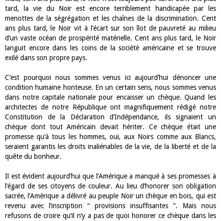
tard, la vie du Noir est encore terriblement handicapée par les
menottes de la ségrégation et les chaînes de la discrimination. Cent
ans plus tard, le Noir vit à l’écart sur son îlot de pauvreté au milieu
d’un vaste océan de prospérité matérielle. Cent ans plus tard, le Noir
languit encore dans les coins de la société américaine et se trouve
exilé dans son propre pays.
C’est pourquoi nous sommes venus ici aujourd’hui dénoncer une
condition humaine honteuse. En un certain sens, nous sommes venus
dans notre capitale nationale pour encaisser un chèque. Quand les
architectes de notre République ont magnifiquement rédigé notre
Constitution de la Déclaration d’Indépendance, ils signaient un
chèque dont tout Américain devait hériter. Ce chèque était une
promesse qu’à tous les hommes, oui, aux Noirs comme aux Blancs,
seraient garantis les droits inaliénables de la vie, de la liberté et de la
quête du bonheur.
Il est évident aujourd’hui que l’Amérique a manqué à ses promesses à
l’égard de ses citoyens de couleur. Au lieu d’honorer son obligation
sacrée, l’Amérique a délivré au peuple Noir un chèque en bois, qui est
revenu avec l’inscription “ provisions insuffisantes ”. Mais nous
refusons de croire qu’il n’y a pas de quoi honorer ce chèque dans les