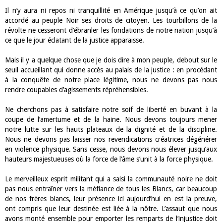
Il n’y aura ni repos ni tranquillité en Amérique jusqu’à ce qu’on ait
accordé au peuple Noir ses droits de citoyen. Les tourbillons de la
révolte ne cesseront d’ébranler les fondations de notre nation jusqu’à
ce que le jour éclatant de la justice apparaisse.
Mais il y a quelque chose que je dois dire à mon peuple, debout sur le
seuil accueillant qui donne accès au palais de la justice : en procédant
à la conquête de notre place légitime, nous ne devons pas nous
rendre coupables d’agissements répréhensibles.
Ne cherchons pas à satisfaire notre soif de liberté en buvant à la
coupe de l’amertume et de la haine. Nous devons toujours mener
notre lutte sur les hauts plateaux de la dignité et de la discipline.
Nous ne devons pas laisser nos revendications créatrices dégénérer
en violence physique. Sans cesse, nous devons nous élever jusqu’aux
hauteurs majestueuses où la force de l’âme s’unit à la force physique.
Le merveilleux esprit militant qui a saisi la communauté noire ne doit
pas nous entraîner vers la méfiance de tous les Blancs, car beaucoup
de nos frères blancs, leur présence ici aujourd’hui en est la preuve,
ont compris que leur destinée est liée à la nôtre. L’assaut que nous
avons monté ensemble pour emporter les remparts de l’injustice doit