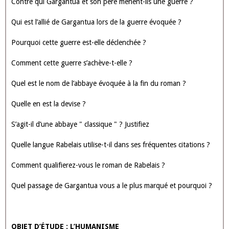
GARGANTUA DE RABELAIS
Quel est le nom des parents de Gargantua ?
Quelle est la particularité physique de Gargantua ?
Résumez en quelques lignes la naissance de Gargantua
Justifiez le nom de Gargantua
Quelles sont les deux couleurs portées par Gargantua dans sa
jeunesse ?
A quel personnage historique Gargantua est-il comparé par son
père pour rendre compte de son intelligence ?
Où Gargantua va-t-il faire ses études ?
Quelle est la première chose qu’il y fait ?
Selon vous, combien de types d’éducation Gargantua reçoit-il ?
Qualifiez-les