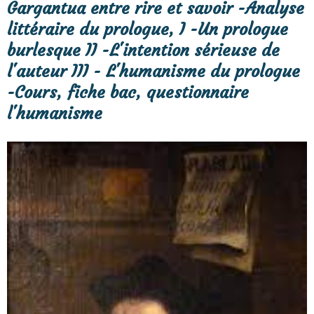
Bac 2027 Français Philosophie HLP
Commentaires littéraire et
linéaire du prologue de
Gargantua Rabelais. Est-il
comique?Parcours : "Rire et
savoir" Bac général 2025
Gargantua entre rire et savoir -Analyse
littéraire du prologue, I -Un prologue
burlesque II -L'intention sérieuse de
l'auteur III - L'humanisme du prologue
-Cours, fiche bac, questionnaire
l'humanisme