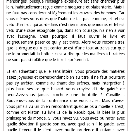
intelligence plus qu’humaine, une force d’âme merveilleuse, un
courage invincible, une sobriété sans égale, une égalité d’âme
sans faille, une assurance parfaite, un détachement incroyable à
l’égard de tout ce pour quoi les humains veillent, courent,
travaillent, naviguent et bataillent.
A quoi tend, à votre avis, ce prélude et coup d’essai ? C’est que
vous, mes bons disciples, et quelques autres fous oisifs, en lisant
les joyeux titres de quelques livres de votre invention, comme
Gargantua, Pantagruel, Fesse pinte. La dignité des braguettes,
des pois au lard avec commentaire, etc., vous pensez trop
facilement qu’on n’y traite que de moqueries, folâtreries et joyeux
mensonges, puisque l’enseigne extérieure est sans chercher plus
loin, habituellement reçue comme moquerie et plaisanterie. Mais il
ne faut pas considérer si légèrement les œuvres des hommes. Car
vous-mêmes vous dites que l’habit ne fait pas le moine, et tel est
vêtu d’un froc qui au-dedans n’est rien moins que moine, et tel est
vêtu d’une cape espagnole qui, dans son courage, n’a rien à voir
avec l’Espagne. C’est pourquoi il faut ouvrir le livre et
soigneusement peser ce qui y est traité. Alors vous reconnaitrez
que la drogue qui y est contenue est d’une tout autre valeur que
ne le promettait la boite : c'est-à-dire que les matières ici traitées