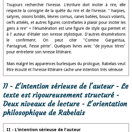
haute graisse". Le lecteur est ainsi invité à faire une lecture
particulière. Il lui faut trouver le sens caché derrière le sens
premier.
- Lire comme on boit, pour s'enivrer
Le lecteur entre dans la lecture de Gargantua sur le mode de la
démesure, l'esthétique de l'ivresse car il faut lire "buveurs très
illustres" comme on boit du vin pour s'enivrer.. L'ivresse qu'on en
retire doit-être joyeuse : amuser, divertir son lecteur.
- L'ivresse stylistique et littéraire
Toujours rechercher l'ivresse. L'écriture doit inciter à rire, elle
respecte la consigne de la quête du rire et de l'ivresse. " harpies,
satyres, oisons bridés, lièvres cornus, canes batées, boucs volants,
cerfs attelés, et autres figures contrefaites à plaisir pour inciter les
gens à rire" = l'énumération est une figure de style qui permet et
à l' auteur d'étaler son ivresse stylistique. D'autres énumérations
le confirment. On peut citer "Comme Gargantua,
Pantagruel, Fesse pinte". Quelques livres avec "de joyeux titres"
pour entretenir son ivresse littéraire.