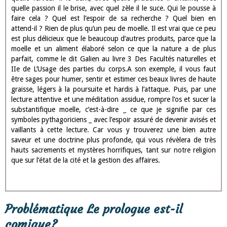
ne sont pas si folâtre que le titre le prétendait.
Et en admettant que le sens littéral vous procure des matières
assez joyeuses et correspondant bien au titre, il ne faut pourtant
pas s’y arrêter, comme au chant des sirènes, mais interpréter à
plus haut ses ce que hasard vous croyiez dit de gaieté de
cœur.Avez-vous jamais crocheté une bouteille ? Canaille !
Souvenez-vous de la contenance que vous aviez. Mais n’avez-
vous jamais vu un chien rencontrant quelque os à moelle ? C’est,
comme dit Platon au livre II de la République, la bête la plus
philosophe du monde. Si vous l’avez vu, vous avez pu noter avec
quelle dévotion il guette son os, avec quel soin il le garde, avec
quelle ferveur il le tient, avec quelle prudence il entame, avec
quelle passion il le brise, avec quel zèle il le suce. Qui le pousse à
faire cela ? Quel est l’espoir de sa recherche ? Quel bien en
attend-il ? Rien de plus qu’un peu de moelle. Il est vrai que ce peu
est plus délicieux que le beaucoup d’autres produits, parce que la
moelle et un aliment élaboré selon ce que la nature a de plus
parfait, comme le dit Galien au livre 3 Des Facultés naturelles et
IIe de L’Usage des parties du corps.A son exemple, il vous faut
être sages pour humer, sentir et estimer ces beaux livres de haute
graisse, légers à la poursuite et hardis à l’attaque. Puis, par une
lecture attentive et une méditation assidue, rompre l’os et sucer la