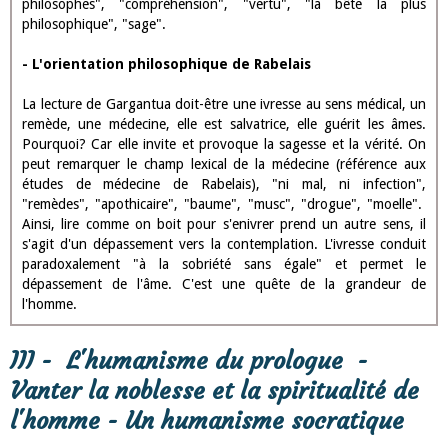
II - L'intention sérieuse de l'auteur
- Le texte est rigoureusement structuré
le chiasme du premier paragraphe permet à l’auteur de comparer
Socrate aux Silènes, il revient ensuite à une description du
philosophe qui est mise en avant dans tout le prologue de façon
implicite.
Il établit un rapport d’analogie entre ses œuvres, Socrate et les
Silènes. Il s’agit de souligner l’apparence trompeuse de ces
auteurs et de ces personnages mythologiques, fils d’hermès,
précepteur de Bacchus, Dieu du vin très repoussant
physiquement; Enfin nous constatons l’importance de la
métaphore filée qui compare le lecteur à un chien avec son os à
moelle.
- Deux niveaux de lecture
"Il faut ouvrir le livre et soigneusement peser ce qui y est traité".
L'oeuvre annonce deux niveaux de lecture, derrière le comique, le