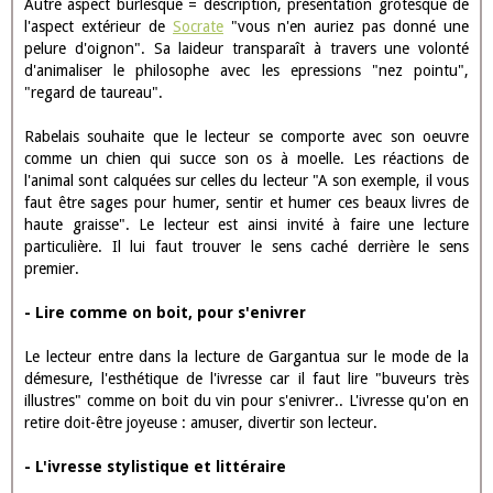
Apostrophe aux lecteurs. Quête du rire ainsi que le suggère le
champ lexical "se réjouissant", "rire", "le rire", "ridicule", "toujours
riant", "joyeux titre", "farces.
Le lexique est bas et péjoratif "buveurs", "vérolés.
Le genre est burlesque par les termes comiques, vulgaires.
Un titre pourtant élogieux, "la vie inestimable du grand
Gargantua" qui contraste avec le lexique et souligne l'intention
burlesque de Rabelais cherchant à rabaisser tout ce qui est noble.
Autre aspect burlesque = description, présentation grotesque de
l'aspect extérieur de
Socrate
"vous n'en auriez pas donné une
pelure d'oignon". Sa laideur transparaît à travers une volonté
d'animaliser le philosophe avec les epressions "nez pointu",
"regard de taureau".
Rabelais souhaite que le lecteur se comporte avec son oeuvre
comme un chien qui succe son os à moelle. Les réactions de
l'animal sont calquées sur celles du lecteur "A son exemple, il vous
faut être sages pour humer, sentir et humer ces beaux livres de