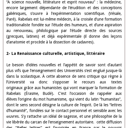
OBJET D’ÉTUDE : L’HUMANISME
Vers un espace culturel européen : Renaissance et humanisme
La Renaissance française
l’humanisme?
Quelques points fondamentaux à retenir :
1- Un monde en découvre un autre
.
À partir des grands voyages accomplis par les Espagnols et les
Portugais, dès la fin du XVe siècle, de nouveaux espaces sont mis
au jour par les Européens. Au moment où Rabelais écrit
Gargantua, la colonisation des Amériques se met en place. À
l’intérieur de l’Europe, les guerres d’Italie mettent les Français au
contact de la Renaissance artistique. En même temps, cette
période est celle des progrès techniques : l’imprimerie, a pour
conséquence directe la diffusion des textes, le contact direct de
ceux-ci avec le lecteur. Les perceptions, les représentations