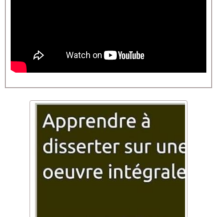
Rabelais veut éveiller les consciences et tente de faire passer un
message à connotation didactique en suscitant le rire. Il nous
incite à dépasser les apparences qui si l’on se réfère à Socrate sont
bien trompeuses. La périphrase, « le prince des philosophes »
pour évoquer Socrate met en avant l’idée selon laquelle on peut-
être le meilleur initiateur dialecticien philosophique auprès d’un
enseigné qui va au-delà du paraitre. Il faut donc remonter jusqu’à
l’essence du savoir.
A consulter
Autre analyse du prologue
Etude linéaire
Etude lineaire prologue rabelais
(1.35 Mo)