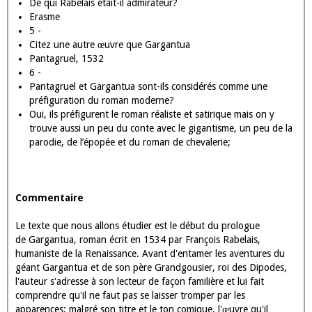
1 -
Quelles sont les dates de Rabelais?
Né à La Devinière à Seuilly (Touraine) en 1483 ou 1494 selon
les sources et mort en 1553
2 -
Sous quels pseudonymes est-il connu?
Alcofribas Nasier = anagramme de François Rabelais
Autre pseudonyme : Seraphin Calobarsy
3 -
Qui était-il?
Un penseur, chrétien, médecin, bon vivant, anticlérical
4 -
De qui Rabelais était-il admirateur?
Erasme
5 -
Citez une autre œuvre que Gargantua
Pantagruel, 1532
6 -
Pantagruel et Gargantua sont-ils considérés comme une
préfiguration du roman moderne?
Oui, ils préfigurent le roman réaliste et satirique mais on y
trouve aussi un peu du conte avec le gigantisme, un peu de la