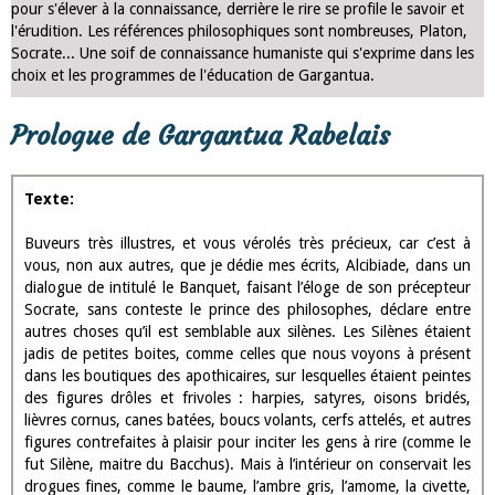
Exercices bac français Rabelais Gargantua Parcours "Rire et
savoir" Littérature d'idées .Evaluez votre niveau, testez vos
connaissances
Exercices bac français Rabelais Gargantua parcours "rire et savoir"
. Evaluez votre niveau, testez vos connaissances-Progressez avec
les exercices corrigés pour la classe de 1ère
Gargantua entre rire et savoir
Dans l'étude du prologue, Rabelais invite le lecteur à dépasser le rire
pour s'élever à la connaissance, derrière le rire se profile le savoir et
l'érudition. Les références philosophiques sont nombreuses, Platon,
Socrate... Une soif de connaissance humaniste qui s'exprime dans les
choix et les programmes de l'éducation de Gargantua.
Prologue de Gargantua Rabelais
Texte: