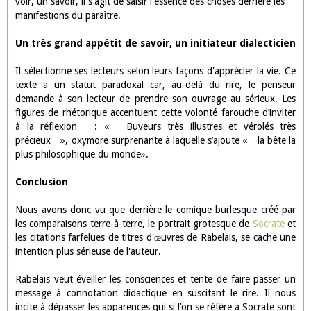
l'homme - Un humanisme socratique
III - L'humanisme du prologue
- Vanter la noblesse et la spiritualité de l'homme
"Une lecture attentive", "une méditation assidue", "rompre l'os et
sucer la subtantifique moelle", "Devenir avisés et vaillants", ce
champ lexical nous informe qu'une bonne lecture engendre "une
intelligence plus qu'humaine", "une force d'âme merveilleuse", "un
courage invicible", "une sobriété sans égale", "une égalité d'âme
sans faille"
- Un humanisme socratique
Tout comme pour s'élever à la dialectique socratique, la lecture
rabelaisienne suppose de se tourner vers ce qu'il y a à voir = Elle
fait appel au regard de l'âme, voir signifie comprendre. La
connotation est philosophique. "Les humains veillent, courent,
travaillent, naviguent et bataillent" mais ils penvent aussi s'élever
à une "intelligence plus qu'humaine" en s'éloignant de la doxa, en