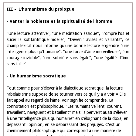
sérieux. Derrière la trivialité, l'érudition. On retrouve le champ
lexical de la connaissance et de la philosophie "prince des
philosophes", "compréhension", "vertu", "la bête la plus
philosophique", "sage".
- L'orientation philosophique de Rabelais
La lecture de Gargantua doit-être une ivresse au sens médical, un
remède, une médecine, elle est salvatrice, elle guérit les âmes.
Pourquoi? Car elle invite et provoque la sagesse et la vérité. On
peut remarquer le champ lexical de la médecine (référence aux
études de médecine de Rabelais), "ni mal, ni infection",
"remèdes", "apothicaire", "baume", "musc", "drogue", "moelle".
Ainsi, lire comme on boit pour s'enivrer prend un autre sens, il
s'agit d'un dépassement vers la contemplation. L'ivresse conduit
paradoxalement "à la sobriété sans égale" et permet le
dépassement de l'âme. C'est une quête de la grandeur de
l'homme.
III - L'humanisme du prologue -
Vanter la noblesse et la spiritualité de