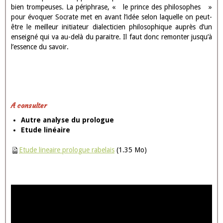
dépassant l'opinion, en se débarassant des préjugés. C'est un
cheminement philosophique qui correspond à une manière de
voir, un savoir, il s'agit de saisir l'essence des choses derrière les
manifestions du paraître.
Un très grand appétit de savoir, un initiateur dialecticien
Il sélectionne ses lecteurs selon leurs façons d'apprécier la vie. Ce
texte a un statut paradoxal car, au-delà du rire, le penseur
demande à son lecteur de prendre son ouvrage au sérieux. Les
figures de rhétorique accentuent cette volonté farouche d’inviter
à la réflexion : « Buveurs très illustres et vérolés très
précieux », oxymore surprenante à laquelle s’ajoute « la bête la
plus philosophique du monde».
Conclusion
Nous avons donc vu que derrière le comique burlesque créé par
les comparaisons terre-à-terre, le portrait grotesque de
Socrate
et
les citations farfelues de titres d'œuvres de Rabelais, se cache une
intention plus sérieuse de l'auteur.