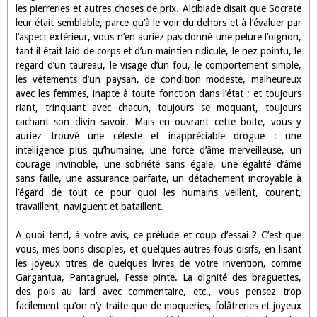
Buveurs très illustres, et vous vérolés très précieux, car c’est à
vous, non aux autres, que je dédie mes écrits, Alcibiade, dans un
dialogue de intitulé le Banquet, faisant l’éloge de son précepteur
Socrate, sans conteste le prince des philosophes, déclare entre
autres choses qu’il est semblable aux silènes. Les Silènes étaient
jadis de petites boites, comme celles que nous voyons à présent
dans les boutiques des apothicaires, sur lesquelles étaient peintes
des figures drôles et frivoles : harpies, satyres, oisons bridés,
lièvres cornus, canes batées, boucs volants, cerfs attelés, et autres
figures contrefaites à plaisir pour inciter les gens à rire (comme le
fut Silène, maitre du Bacchus). Mais à l’intérieur on conservait les
drogues fines, comme le baume, l’ambre gris, l’amome, la civette,
les pierreries et autres choses de prix. Alcibiade disait que Socrate
leur était semblable, parce qu’à le voir du dehors et à l’évaluer par
l’aspect extérieur, vous n’en auriez pas donné une pelure l’oignon,
tant il était laid de corps et d’un maintien ridicule, le nez pointu, le
regard d’un taureau, le visage d’un fou, le comportement simple,
les vêtements d’un paysan, de condition modeste, malheureux
avec les femmes, inapte à toute fonction dans l’état ; et toujours
riant, trinquant avec chacun, toujours se moquant, toujours
cachant son divin savoir. Mais en ouvrant cette boite, vous y
auriez trouvé une céleste et inappréciable drogue : une