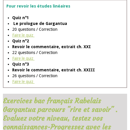
Questionnaire sur l'humanisme
10 questions / réponses
Faire le questionnaire
Questionnaire n° 3
Revoir l'étude sur L’abbaye de Thélème
20 questions / réponses
Entraînez-vous
Questionnaire n° 4
Revoir la lettre de Gargantua à Pantagruel ch 8
28 questions / réponses
S'entraîner au jeu des questions réponses
Pour revoir les études linéaires
Quiz n°1
Le prologue de Gargantua
20 questions / Correction
Faire le quiz
Quiz n°2
Revoir le commentaire, extrait ch. XXI
22 questions / Correction