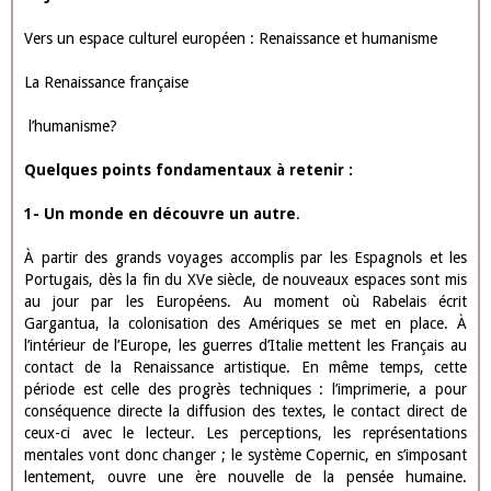
Citez deux précepteurs de Gargantua
Contre qui Gargantua et son père mènent-ils une guerre ?
Qui est l’allié de Gargantua lors de la guerre évoquée ?
Pourquoi cette guerre est-elle déclenchée ?
Comment cette guerre s’achève-t-elle ?
Quel est le nom de l’abbaye évoquée à la fin du roman ?
Quelle en est la devise ?
S’agit-il d’une abbaye " classique " ? Justifiez
Quelle langue Rabelais utilise-t-il dans ses fréquentes citations ?
Comment qualifierez-vous le roman de Rabelais ?
Quel passage de Gargantua vous a le plus marqué et pourquoi ?