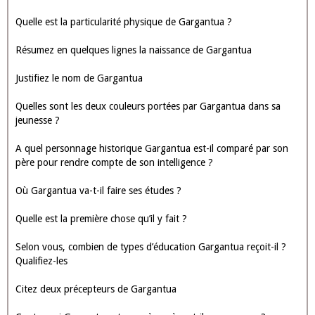
François Rabelais, Gargantua, L’abbaye de
Thélème, une utopie humaniste. L’anti-abbaye de
Rabelais
François Rabelais, Gargantua, livre LVII L’abbaye de Thélème, une
utopie humaniste. L’anti-abbaye de Rabelais-En quoi peut-on dire
que le système décrit ici par Rabelais incarne une utopie basée sur
des idéaux humanistes ?I) Une abbaye peu conventionnelle - II)
Une utopie humaniste-LA LOGIQUE DU RENVERSEMENT
RABELAIS
Questions sur Gargantua