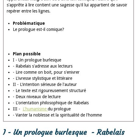
parodie, de l’épopée et du roman de chevalerie;
Commentaire
Le texte que nous allons étudier est le début du prologue
de Gargantua, roman écrit en 1534 par François Rabelais,
humaniste de la Renaissance. Avant d'entamer les aventures du
géant Gargantua et de son père Grandgousier, roi des Dipodes,
l'auteur s'adresse à son lecteur de façon familière et lui fait
comprendre qu'il ne faut pas se laisser tromper par les
apparences: malgré son titre et le ton comique, l'œuvre qu'il
s'apprête à lire contient une sagesse qu'il lui appartient de savoir
repérer entre les lignes.
Problématique
Le prologue est-il comique?
Plan possible
I - Un prologue burlesque