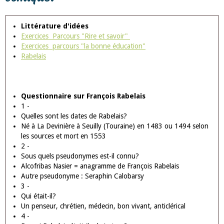
substantifique moelle, c’est-à-dire _ ce que je signifie par ces
symboles pythagoriciens _ avec l’espoir assuré de devenir avisés et
vaillants à cette lecture. Car vous y trouverez une bien autre
saveur et une doctrine plus profonde, qui vous révèlera de très
hauts sacrements et mystères horrifiques, tant sur notre religion
que sur l’état de la cité et la gestion des affaires.
Problématique Le prologue est-il
comique?
Littérature d'idées
Exercices Parcours "Rire et savoir"
Exercices parcours "la bonne éducation"
Rabelais
Questionnaire sur François Rabelais