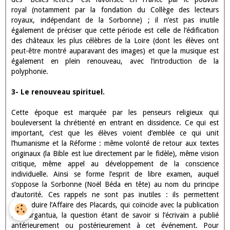
mentales vont donc changer ; le système Copernic, en s’imposant
lentement, ouvre une ère nouvelle de la pensée humaine.
“A science nouvelle, littérature et esprit nouveau” : la médecine,
encore largement dépendante de l’érudition et des conceptions
galiéniques, s’ouvre à l’expérimentation scientifique. (Vésale,
Paré). Rabelais est lui-même médecin, à la croisée d’une formation
traditionaliste fondée sur l’étude des humeurs, et d’une aspiration
au renouveau, philologique par l’étude directe des sources
(grecques, latines) et déjà expérimentale (il donne des leçons
d’anatomie et procède à la dissection de cadavres).
2- La Renaissance culturelle, artistique, littéraire
Le besoin d’idées nouvelles et l’appétit de savoir sont d’autant
plus vifs que l’enseignement des Universités s’est englué jusque-là
dans la scolastique. À cette absence de sens critique qui règne à
l’Université va donc s’opposer le recours aux textes
originaux grâce aux humanistes qui vont marquer la formation de
Rabelais (Érasme, Budé). C’est l’occasion de rappeler aux
élèves l’origine du mot humanisme, qui vient du latin “humanitas”,
dont le sens second désigne la culture de l’esprit. De là les “lettres
d’humanité”, fondées sur le contact personnel et sensible avec les