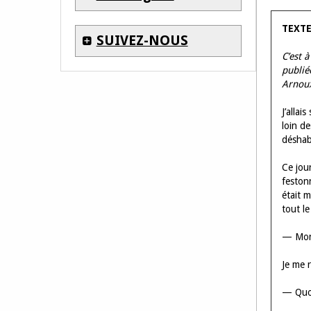
TEXTE
SUIVEZ-NOUS
C’est 
publié
Arnoux 
J’allai
loin d
déshabi
Ce jou
feston
était 
tout l
— Mons
Je me r
— Quoi