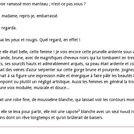
oir ramassé mon manteau ; n’est-ce pas vous ?
 madame, repris-je, embarrassé.
e regarda.
sai les yeux et rougis. Quel regard, en effet !
lle était belle, cette femme ! Je vois encore cette prunelle ardente sous u
grande, brune, avec de magnifiques cheveux noirs qui lui tombaient en tress
s, ses sourcils hauts et admirablement arqués, sa peau était ardente et com
ait des veines d’azur serpenter sur cette gorge brune et pourprée. Joignez 
ait à sa figure une expression mâle et énergique à faire pâlir les beautés
npoint ou plutôt un négligé artistique. Aussi les femmes en général la trou
 une voix modulée, musicale et douce...
ait une robe fine, de mousseline blanche, qui laissait voir les contours mo
3
lle se leva pour partir, elle mit une capote
blanche avec un seul nœud ros
ins dont on rêve longtemps et qu’on brûlerait de baisers.