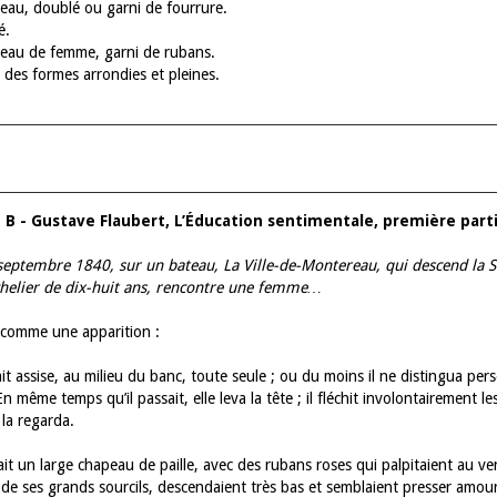
au, doublé ou garni de fourrure.
é.
au de femme, garni de rubans.
 des formes arrondies et pleines.
 B - Gustave Flaubert, L’Éducation sentimentale, première parti
septembre 1840, sur un bateau, La Ville-de-Montereau, qui descend la S
helier de dix-huit ans, rencontre une femme…
 comme une apparition :
ait assise, au milieu du banc, toute seule ; ou du moins il ne distingua pe
n même temps qu’il passait, elle leva la tête ; il fléchit involontairement l
l la regarda.
ait un large chapeau de paille, avec des rubans roses qui palpitaient au ve
 de ses grands sourcils, descendaient très bas et semblaient presser amou