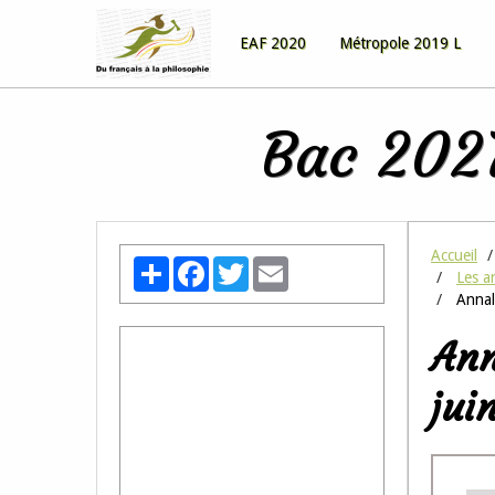
EAF 2020
Métropole 2019 L
Bac 2027
Accueil
Partager
Facebook
Twitter
Email
Les a
Annale
Ann
jui