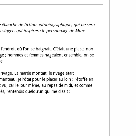
te ébauche de fiction autobiographique, qui ne sera
hlesinger, qui inspirera le personnage de Mme
 l’endroit où l’on se baignait. C’était une place, non
usage ; hommes et femmes nageaient ensemble, on se
le.
 rivage. La marée montait, le rivage était
anteau. Je l’ôtai pour le placer au loin ; l’étoffe en
 vu, car le jour même, au repas de midi, et comme
, j’entendis quelqu’un qui me disait :