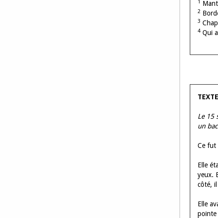
1
Mante
2
Bord
3
Chape
4
Qui a
TEXTE
Le 15 
un bac
Ce fut
Elle ét
yeux. E
côté, i
Elle av
pointe