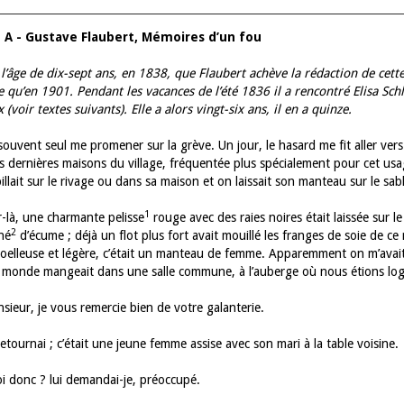
 A - Gustave Flaubert, Mémoires d’un fou
à l’âge de dix-sept ans, en 1838, que Flaubert achève la rédaction de cet
e qu’en 1901. Pendant les vacances de l’été 1836 il a rencontré Elisa Sc
(voir textes suivants). Elle a alors vingt-six ans, il en a quinze.
s souvent seul me promener sur la grève. Un jour, le hasard me fit aller vers
es dernières maisons du village, fréquentée plus spécialement pour cet 
llait sur le rivage ou dans sa maison et on laissait son manteau sur le sab
1
r-là, une charmante pelisse
rouge avec des raies noires était laissée sur le
2
né
d’écume ; déjà un flot plus fort avait mouillé les franges de soie de ce m
moelleuse et légère, c’était un manteau de femme. Apparemment on m’avait
e monde mangeait dans une salle commune, à l’auberge où nous étions logés
ieur, je vous remercie bien de votre galanterie.
etournai ; c’était une jeune femme assise avec son mari à la table voisine.
 donc ? lui demandai-je, préoccupé.