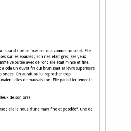
n sourcil noir se fixer sur moi comme un soleil. Elle
es sur les épaules ; son nez était grec, ses yeux
me veloutée avec de l’or ; elle était mince et fine,
à cela un duvet fin qui brunissait sa lèvre supérieure
 blondes. On aurait pu lui reprocher trop
vaient-elles de mauvais ton. Elle parlait lentement :
elleux de son bras.
4
e ; elle le noua d’une main fine et potelée
, une de