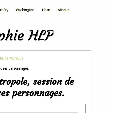
chéry
Washington
Liban
Afrique
ophie HLP
tie de l'épreuve
et ses personnages.
ropole, session de
 ses personnages.