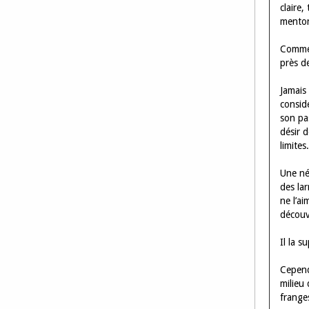
claire,
menton
Comme e
près de
Jamais 
consid
son pas
désir 
limites.
Une nég
des lar
ne l’ai
découv
Il la s
Cependa
milieu 
franges