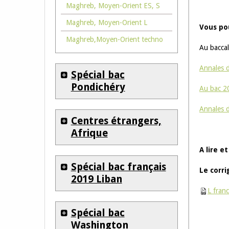
Maghreb, Moyen-Orient ES, S
Maghreb, Moyen-Orient L
Vous po
Maghreb,Moyen-Orient techno
Au bacca
Annales d
Spécial bac
Pondichéry
Au bac 2
Annales d
Centres étrangers,
Afrique
A lire e
Spécial bac français
Le corri
2019 Liban
L fran
Spécial bac
Washington