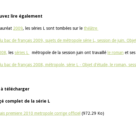
uvez lire également
lauréat
2009
, les séries L sont tombées sur le
théâtre
u bac de français 2009, sujets de métropole série L, session de juin. Objet
008,
les
séries L
métropole de la session juin ont travaillé
le roman
et ses
u bac de français 2008, métropole, série L - Objet d'étude, le roman, sess
t à télécharger
gé complet de la série L
cais premiere 2010 metropole corrige officiel
(972.29 Ko)