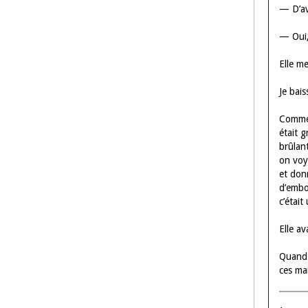
— D’av
— Oui,
Elle m
Je bais
Comme e
était 
brûlant
on voy
et donn
d’embo
c’était
Elle av
Quand e
ces ma