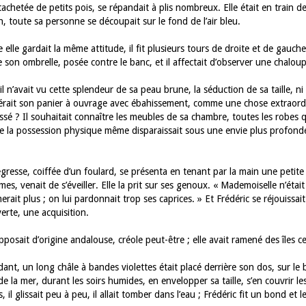
 tachetée de petits pois, se répandait à plis nombreux. Elle était en train 
, toute sa personne se découpait sur le fond de l’air bleu.
lle gardait la même attitude, il fit plusieurs tours de droite et de gauch
 son ombrelle, posée contre le banc, et il affectait d’observer une chaloupe
il n’avait vu cette splendeur de sa peau brune, la séduction de sa taille, ni 
érait son panier à ouvrage avec ébahissement, comme une chose extraordi
sé ? Il souhaitait connaître les meubles de sa chambre, toutes les robes qu’
de la possession physique même disparaissait sous une envie plus profonde
resse, coiffée d’un foulard, se présenta en tenant par la main une petite f
mes, venait de s’éveiller. Elle la prit sur ses genoux. « Mademoiselle n’étai
merait plus ; on lui pardonnait trop ses caprices. » Et Frédéric se réjouissa
erte, une acquisition.
upposait d’origine andalouse, créole peut-être ; elle avait ramené des îles c
nt, un long châle à bandes violettes était placé derrière son dos, sur le b
de la mer, durant les soirs humides, en envelopper sa taille, s’en couvrir l
, il glissait peu à peu, il allait tomber dans l’eau ; Frédéric fit un bond et le 