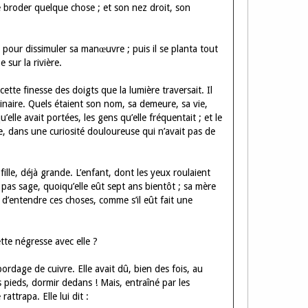
de broder quelque chose ; et son nez droit, son
e pour dissimuler sa manœuvre ; puis il se planta tout
 sur la rivière.
cette finesse des doigts que la lumière traversait. Il
naire. Quels étaient son nom, sa demeure, sa vie,
elle avait portées, les gens qu’elle fréquentait ; et le
, dans une curiosité douloureuse qui n’avait pas de
ille, déjà grande. L’enfant, dont les yeux roulaient
t pas sage, quoiqu’elle eût sept ans bientôt ; sa mère
it d’entendre ces choses, comme s’il eût fait une
ette négresse avec elle ?
ordage de cuivre. Elle avait dû, bien des fois, au
es pieds, dormir dedans ! Mais, entraîné par les
rattrapa. Elle lui dit :