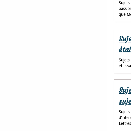
Sujets
passio
que Mé
Suj
étai
Sujets
et ess
Suj
suj
Sujets
d’inter
Lettres