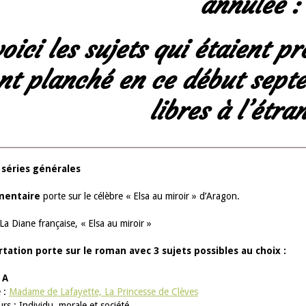
annulée :
oici les sujets qui étaient pr
nt planché en ce début sept
libres à l’étra
 séries générales
mentaire
porte sur le célèbre « Elsa au miroir » d’Aragon.
a Diane française, « Elsa au miroir »
rtation porte sur le roman avec 3 sujets possibles au choix :
 A
 :
Madame de Lafayette, La Princesse de Clèves
rs : Individu, morale et société.