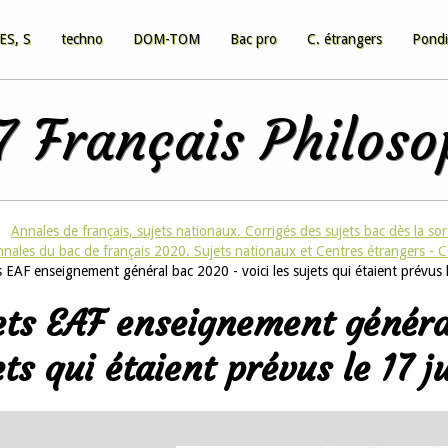
ES, S
techno
DOM-TOM
Bac pro
C. étrangers
Pondi
 Français Philos
Annales de français, sujets nationaux. Corrigés des sujets bac dès la sor
nnales du bac de français 2020. Sujets nationaux et Centres étrangers - C
 EAF enseignement général bac 2020 - voici les sujets qui étaient prévus l
ets EAF enseignement général
ets qui étaient prévus le 17 j