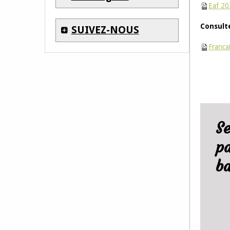
Eaf 20
Consulte
SUIVEZ-NOUS
Franca
S
pa
b