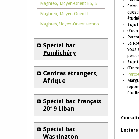
Maghreb, Moyen-Orient ES, S
Selon
quest
Maghreb, Moyen-Orient L
étudié
Maghreb,Moyen-Orient techno
Sujet
Œuvre
Parcou
Le Rou
Spécial bac
vous a
Pondichéry
person
Sujet
Œuvre
Centres étrangers,
Parcou
Afrique
Margu
répon
étudié
Spécial bac français
2019 Liban
Consulte
Spécial bac
Lecture
Washington