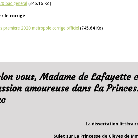
20 bac general
(346.16 Ko)
r le corrigé
is premiere 2020 metropole corrige officiel
(745.64 Ko)
elon vous, Madame de Lafayette c
ssion amoureuse dans La Princess
ac
La dissertation littérair
Sujet sur La Princesse de Clèves de M