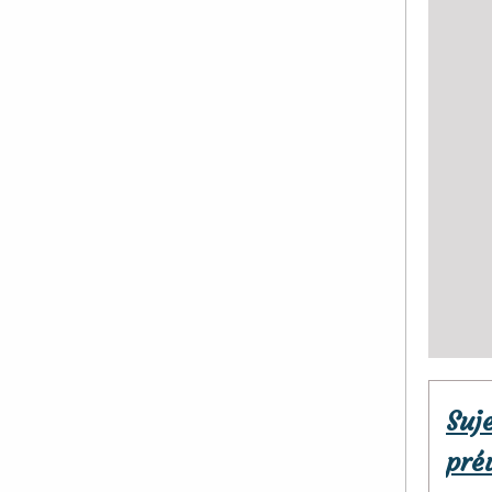
Suj
prév