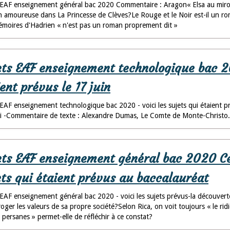
 EAF enseignement général bac 2020 Commentaire : Aragon« Elsa au miroir
n amoureuse dans La Princesse de Clèves?Le Rouge et le Noir est-il un rom
moires d'Hadrien « n'est pas un roman proprement dit »
ets EAF enseignement technologique bac 20
ent prévus le 17 juin
 EAF enseignement technologique bac 2020 - voici les sujets qui étaient p
ai -Commentaire de texte : Alexandre Dumas, Le Comte de Monte-Christo. C
ets EAF enseignement général bac 2020 Cen
ets qui étaient prévus au baccalauréat
 EAF enseignement général bac 2020 - voici les sujets prévus-la découver
roger les valeurs de sa propre société?Selon Rica, on voit toujours « le ridi
 persanes » permet-elle de réfléchir à ce constat?