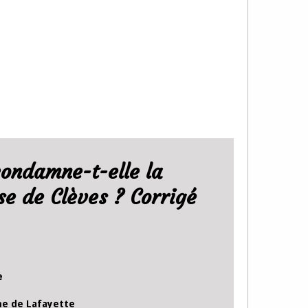
ondamne-t-elle la
e de Clèves ? Corrigé
e
me de Lafayette