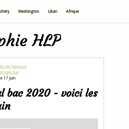
chéry
Washington
Liban
Afrique
ophie HLP
tie de l'épreuve
orrigés bac
e 17 juin
 bac 2020 - voici les
uin