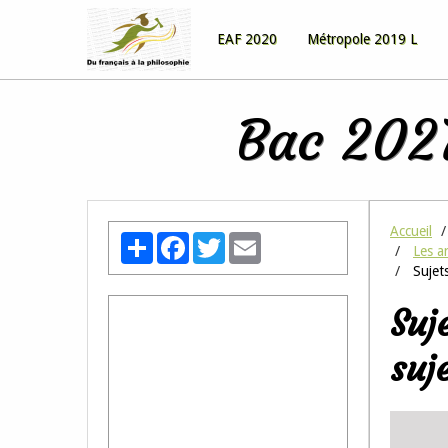
EAF 2020
Métropole 2019 L
Bac 2027
Accueil
Partager
Facebook
Twitter
Email
Les a
Sujets
Suj
suj