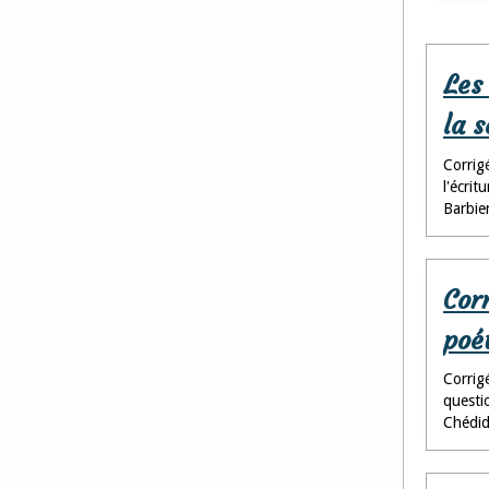
Les
la s
Corrigé
l'écri
Barbie
Corr
poé
Corrigé
questi
Chédid