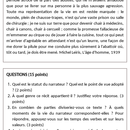
perfidie atroce de la part des adultes, qui ne m'avaient amadoué
que pour se livrer sur ma personne à la plus sauvage agression.
Toute ma représentation de la vie en est restée marquée : le
monde, plein de chausse-trapes, n'est qu'une vaste prison ou salle
de chirurgie ; je ne suis sur terre que pour devenir chair à médecins,
chair à canons, chair à cercueil ; comme la promesse fallacieuse de
m'emmener au cirque ou de jouer à faire la cuisine, tout ce qui peut
m'arriver d'agréable en attendant n'est qu'un leurre, une façon de
me dorer la pilule pour me conduire plus sûrement à l'abattoir où,
tôt ou tard, je dois être mené. Michel Leiris, L'âge d'homme, 1939
QUESTIONS (15 points)
Quel est le statut du narrateur ? Quel est le point de vue adopté
? (2 points)
À quel genre ce récit appartient-il ? Justifiez votre réponse. (3
points)
En combien de parties diviseriez-vous ce texte ? À quels
moments de la vie du narrateur correspondent-elles ? Pour
répondre, appuyez-vous sur les temps des verbes et sur leurs
valeurs. (3 points)