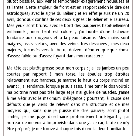
plutôt bossué², aux veines temporales³ exagérément noueuses et
saillantes. Cette ampleur de front est en rapport (selon le dire des
astrologues) avec le signe du Bélier ; et en effet je suis né un 20
avril, donc aux confins de ces deux signes : le Bélier et le Taureau.
Mes yeux sont bruns, avec le bord des paupières habituellement
enflammé ; mon teint est coloré ; j'ai honte d'une fâcheuse
tendance aux rougeurs et à la peau luisante. Mes mains sont
maigres, assez velues, avec des veines très dessinées ; mes deux
majeurs, incurvés vers le bout, doivent dénoter quelque chose
d'assez faible ou d'assez fuyant dans mon caractère.
Ma tête est plutôt grosse pour mon corps ; j'ai les jambes un peu
courtes par rapport à mon torse, les épaules trop étroites
relativement aux hanches. Je marche le haut du corps incliné en
avant ; j'ai tendance, lorsque je suis assis, à me tenir le dos voûté ;
ma poitrine n'est pas très large et je n'ai guère de muscles. J'aime
à me vêtir avec le maximum d'élégance ; pourtant, à cause des
défauts que je viens de relever dans ma structure et de mes
moyens qui, sans que je puisse me dire pauvre, sont plutôt
limités, je me juge d'ordinaire profondément inélégant ; j'ai
horreur de me voir à l’improviste dans une glace car, faute de m'y
être préparé, je me trouve à chaque fois d'une laideur humiliante.