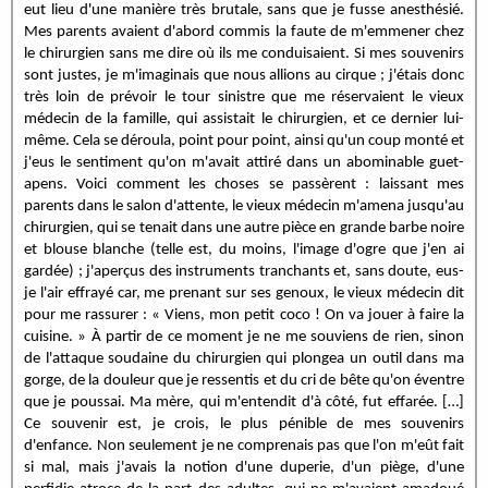
eut lieu d'une manière très brutale, sans que je fusse anesthésié.
Mes parents avaient d'abord commis la faute de m'emmener chez
le chirurgien sans me dire où ils me conduisaient. Si mes souvenirs
sont justes, je m'imaginais que nous allions au cirque ; j'étais donc
très loin de prévoir le tour sinistre que me réservaient le vieux
médecin de la famille, qui assistait le chirurgien, et ce dernier lui-
même. Cela se déroula, point pour point, ainsi qu'un coup monté et
j'eus le sentiment qu'on m'avait attiré dans un abominable guet-
apens. Voici comment les choses se passèrent : laissant mes
parents dans le salon d'attente, le vieux médecin m'amena jusqu'au
chirurgien, qui se tenait dans une autre pièce en grande barbe noire
et blouse blanche (telle est, du moins, l'image d'ogre que j'en ai
gardée) ; j'aperçus des instruments tranchants et, sans doute, eus-
je l'air effrayé car, me prenant sur ses genoux, le vieux médecin dit
pour me rassurer : « Viens, mon petit coco ! On va jouer à faire la
cuisine. » À partir de ce moment je ne me souviens de rien, sinon
de l'attaque soudaine du chirurgien qui plongea un outil dans ma
gorge, de la douleur que je ressentis et du cri de bête qu'on éventre
que je poussai. Ma mère, qui m'entendit d'à côté, fut effarée. […]
Ce souvenir est, je crois, le plus pénible de mes souvenirs
d'enfance. Non seulement je ne comprenais pas que l'on m'eût fait
si mal, mais j'avais la notion d'une duperie, d'un piège, d'une