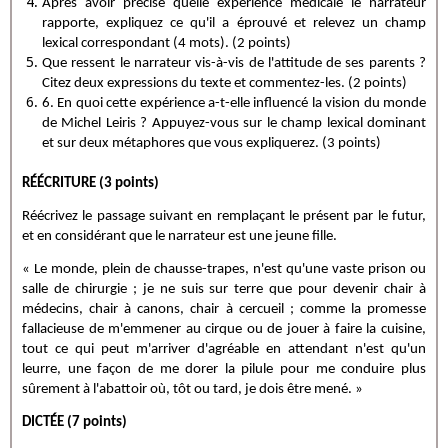
Après avoir précisé quelle expérience médicale le narrateur
rapporte, expliquez ce qu'il a éprouvé et relevez un champ
lexical correspondant (4 mots). (2 points)
Que ressent le narrateur vis-à-vis de l'attitude de ses parents ?
Citez deux expressions du texte et commentez-les. (2 points)
6. En quoi cette expérience a-t-elle influencé la vision du monde
de Michel Leiris ? Appuyez-vous sur le champ lexical dominant
et sur deux métaphores que vous expliquerez. (3 points)
RÉÉCRITURE (3 points)
Réécrivez le passage suivant en remplaçant le présent par le futur,
et en considérant que le narrateur est une jeune fille.
« Le monde, plein de chausse-trapes, n'est qu'une vaste prison ou
salle de chirurgie ; je ne suis sur terre que pour devenir chair à
médecins, chair à canons, chair à cercueil ; comme la promesse
fallacieuse de m'emmener au cirque ou de jouer à faire la cuisine,
tout ce qui peut m'arriver d'agréable en attendant n'est qu'un
leurre, une façon de me dorer la pilule pour me conduire plus
sûrement à l'abattoir où, tôt ou tard, je dois être mené. »
DICTÉE (7 points)