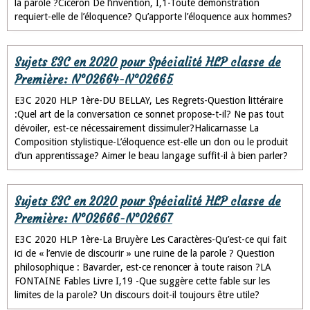
la parole ?Cicéron De l’invention, I,1-Toute démonstration
requiert-elle de l’éloquence? Qu’apporte l’éloquence aux hommes?
Sujets E3C en 2020 pour Spécialité HLP classe de
Première: N°02664-N°02665
E3C 2020 HLP 1ère-DU BELLAY, Les Regrets-Question littéraire
:Quel art de la conversation ce sonnet propose-t-il? Ne pas tout
dévoiler, est-ce nécessairement dissimuler?Halicarnasse La
Composition stylistique-L’éloquence est-elle un don ou le produit
d’un apprentissage? Aimer le beau langage suffit-il à bien parler?
Sujets E3C en 2020 pour Spécialité HLP classe de
Première: N°02666-N°02667
E3C 2020 HLP 1ère-La Bruyère Les Caractères-Qu’est-ce qui fait
ici de « l’envie de discourir » une ruine de la parole ? Question
philosophique : Bavarder, est-ce renoncer à toute raison ?LA
FONTAINE Fables Livre I,19 -Que suggère cette fable sur les
limites de la parole? Un discours doit-il toujours être utile?