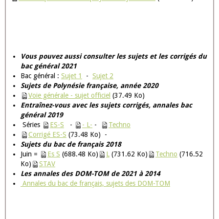
Vous pouvez aussi consulter les sujets et les corrigés du
bac général 2021
Bac général :
Sujet 1
-
Sujet 2
Sujets de Polynésie française, année 2020
Voie générale - sujet officiel
(37.49 Ko)
Entraînez-vous avec les sujets corrigés, annales bac
général 2019
Séries
ES-S
-
- L-
-
Techno
Corrigé ES-S
(73.48 Ko) -
Sujets du bac de français 2018
Juin =
Es S
(688.48 Ko)
L
(731.62 Ko)
Techno
(716.52
Ko)
STAV
Les annales des DOM-TOM de 2021 à 2014
Annales du bac de français, sujets des DOM-TOM