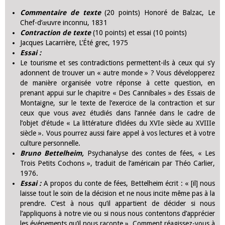
Commentaire de texte
(20 points) Honoré de Balzac, Le
Chef-d’œuvre inconnu, 1831
Contraction de texte
(10 points) et essai (10 points)
Jacques Lacarrière, L’Été grec, 1975
Essai :
Le tourisme et ses contradictions permettent-ils à ceux qui s’y
adonnent de trouver un « autre monde » ? Vous développerez
de manière organisée votre réponse à cette question, en
prenant appui sur le chapitre « Des Cannibales » des Essais de
Montaigne, sur le texte de l’exercice de la contraction et sur
ceux que vous avez étudiés dans l’année dans le cadre de
l’objet d’étude « La littérature d’idées du XVIe siècle au XVIIIe
siècle ». Vous pourrez aussi faire appel à vos lectures et à votre
culture personnelle.
Bruno Bettelheim,
Psychanalyse des contes de fées, « Les
Trois Petits Cochons », traduit de l’américain par Théo Carlier,
1976.
Essai :
A propos du conte de fées, Bettelheim écrit : « [il] nous
laisse tout le soin de la décision et ne nous incite même pas à la
prendre. C’est à nous qu’il appartient de décider si nous
l’appliquons à notre vie ou si nous nous contentons d’apprécier
les événements qu’il nous raconte ». Comment réagissez-vous à