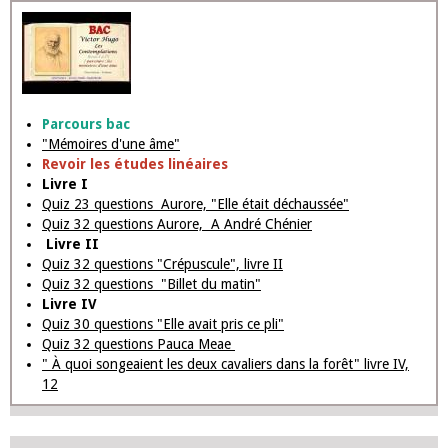
Parcours bac
"Mémoires d'une âme"
Revoir les études linéaires
Livre I
Quiz 23 questions Aurore, "Elle était déchaussée"
Quiz 32 questions Aurore, A André Chénier
Livre II
Quiz 32 questions "Crépuscule", livre II
Quiz 32 questions "Billet du matin"
Livre IV
Quiz 30 questions "Elle avait pris ce pli"
Quiz 32 questions Pauca Meae
" À quoi songeaient les deux cavaliers dans la forêt" livre IV,
12