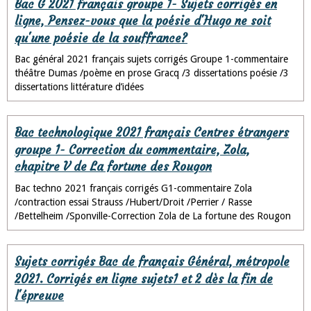
Bac G 2021 français groupe 1- Sujets corrigés en
ligne, Pensez-vous que la poésie d'Hugo ne soit
qu'une poésie de la souffrance?
Bac général 2021 français sujets corrigés Groupe 1-commentaire
théâtre Dumas /poème en prose Gracq /3 dissertations poésie /3
dissertations littérature d’idées
Bac technologique 2021 français Centres étrangers
groupe 1- Correction du commentaire, Zola,
chapitre V de La fortune des Rougon
Bac techno 2021 français corrigés G1-commentaire Zola
/contraction essai Strauss /Hubert/Droit /Perrier / Rasse
/Bettelheim /Sponville-Correction Zola de La fortune des Rougon
Sujets corrigés Bac de français Général, métropole
2021. Corrigés en ligne sujets1 et 2 dès la fin de
l'épreuve