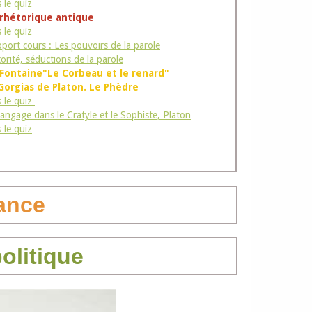
s le quiz
 rhétorique antique
s le quiz
port cours : Les pouvoirs de la parole
orité, séductions de la parole
 Fontaine"Le Corbeau et le renard"
 Gorgias de Platon. Le Phèdre
s le quiz
langage dans le Cratyle et le Sophiste, Platon
s le quiz
ance
politique