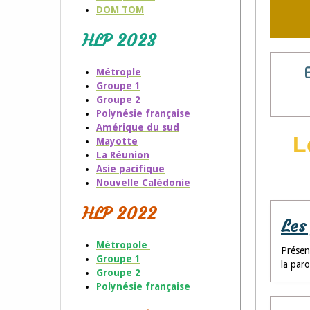
DOM TOM
HLP 2023
Métrople
Groupe 1
Groupe 2
Polynésie française
Amérique du sud
L
Mayotte
La Réunion
Asie pacifique
Nouvelle Calédonie
HLP 2022
Les
Métropole
Présent
Groupe 1
la paro
Groupe 2
Polynésie française