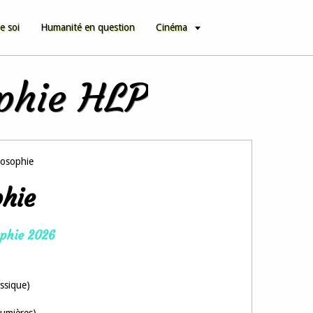
e soi
Humanité en question
Cinéma
ophie HLP
losophie
phie
ophie 2026
assique)