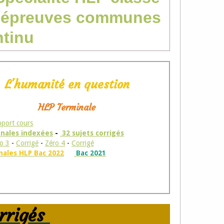
es épreuves communes
ntinu
L'humanité en question
HLP Terminale
port cours
nales indexées
-
32 sujets corrigés
o 3
-
Corrigé
-
Zéro 4
-
Corrigé
nales HLP Bac 2022
Bac 2021
orrigés