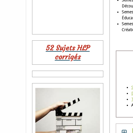
Semes
Découv
Semes
Éducat
Semes
Créati
52 Sujets HLP
corrigés