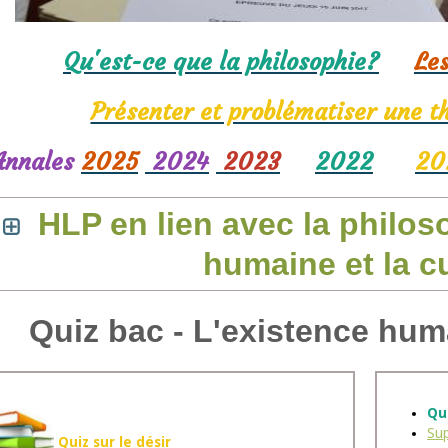
Qu'est-ce que la philosophie?
Le
Présenter et problématiser une t
Annales
2025
2024
2023
2022
20
HLP en lien avec la philos
humaine et la c
Quiz bac - L'existence huma
Qui
Sup
Quiz sur le désir