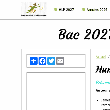
HLP 2027
Annales 2026
Bac 2027
Accueil
Partager
Facebook
Twitter
Email
Hum
Présent
Autour 
Semes
L’art 