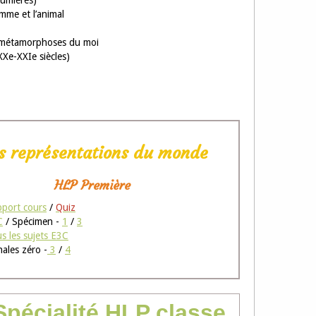
Lumières)
omme et l’animal
es métamorphoses du moi
Xe-XXIe siècles)
s représentations du monde
HLP Première
port cours
/
Quiz
C
/ Spécimen -
1
/
3
s les sujets E3C
ales zéro -
3
/
4
Spécialité HLP classe