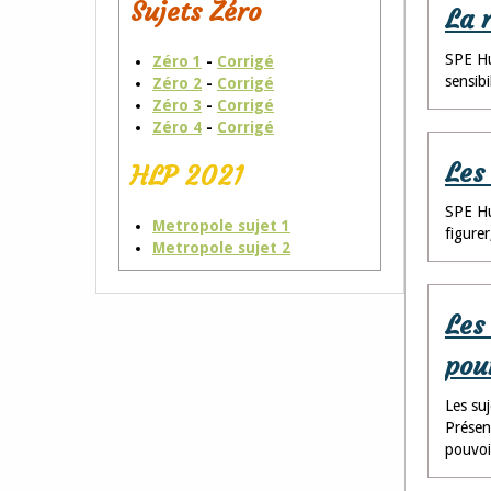
Sujets Zéro
La 
SPE Hu
Zéro 1
-
Corrigé
sensib
Zéro 2
-
Corrigé
Zéro 3
-
Corrigé
Zéro 4
-
Corrigé
Les
HLP 2021
SPE Hu
Metropole sujet 1
figurer
Metropole sujet 2
Les
pou
Les su
Présen
pouvoi