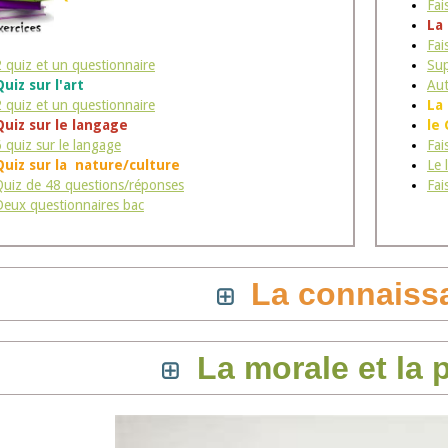
Fai
La
Fai
2 quiz et un questionnaire
Sup
Quiz sur l'art
Aut
2 quiz et un questionnaire
La
Quiz sur le langage
le
6 quiz sur le langage
Fai
Quiz sur la nature/culture
Le 
Quiz de 48 questions/réponses
Fai
Deux questionnaires bac
La connaiss
La morale et la 