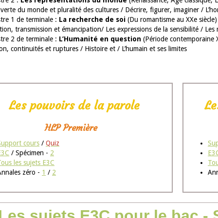
tre 2 :
Les représentations du monde
(Renaissance, Âge classique, 
erte du monde et pluralité des cultures / Décrire, figurer, imaginer / L’h
tre 1 de terminale :
La recherche de soi
(Du romantisme au XXe siècle)
ion, transmission et émancipation/ Les expressions de la sensibilité / L
tre 2 de terminale :
L’Humanité en question
(Période contemporaine X
on, continuités et ruptures / Histoire et / L’humain et ses limites
Les pouvoirs de la parole
Le
HLP Première
Support cours
/
Quiz
Sup
E3C
/ Spécimen -
2
E3
Tous les sujets E3C
Tou
Annales zéro -
1
/
2
Ann
Les sujets E3C pour le bac - 