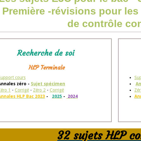
 Première -révisions pour l
de contrôle co
Recherche de soi
HLP Terminale
Support cours
Sup
Annales zéro -
Sujet spécimen
An
Zéro 1
-
Corrigé
-
Zéro 2
-
Corrigé
Zér
Annales HLP Bac 2023
-
2025
-
2024
An
32 sujets HLP c