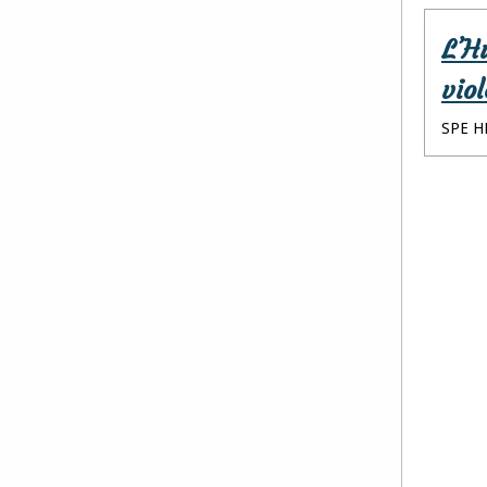
L’H
vio
SPE HL